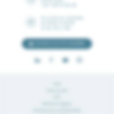
91430 Igny
+33 1 69 41 90 28
Du lundi au vendredi,
de 8h30 à 12h30
et de 14h à 18h
Inscrivez-vous à la newsletter
FAQ
Plan du site
CGV
Mentions légales
Politique de confidentialité