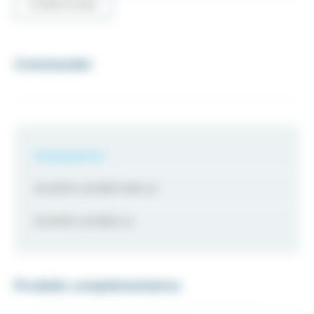
FORMATIONS
Commander
Désignation
ECARTE LEVRES MINI x2
ECARTE LEVRES x2
Produits complémentaires