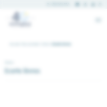
Panneau de gestion des cookies
Accueil
Nos produits
Divers
Ecarte lèvres
Divers
Ecarte lèvres