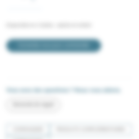
Disponible en 2 tailles : adulte et enfant
Connectez-vous pour commander
Vous avez des questions ? Nous vous aidons.
Demande de rappel
COMMANDER
PRODUITS COMPLÉMENTAIRES