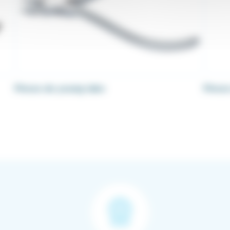
Pinces de young labo
Pinces