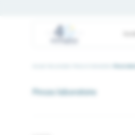
Panneau de gestion des cookies
Soci
Accueil
Nos produits
Pinces et instruments
Pinces labo
Pinces laboratoire