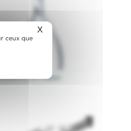
X
Masquer le bandeau de
sur ceux que
à former les arcs linguaux