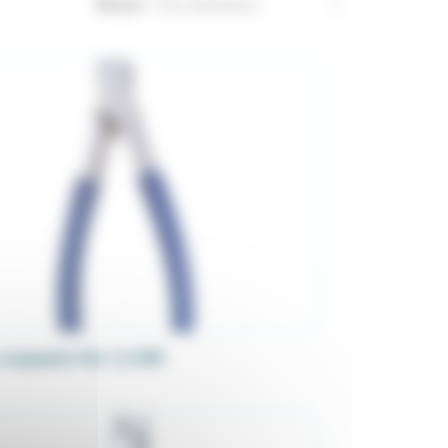
Trier par :
coupante fils 1.2 MM