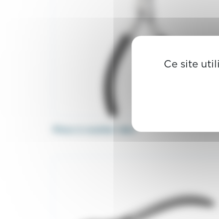
Ce site uti
Pince à courber labo