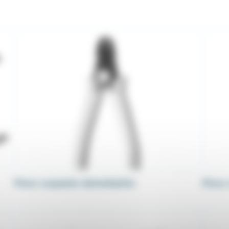
Pince coupante démultipliée
Pince 