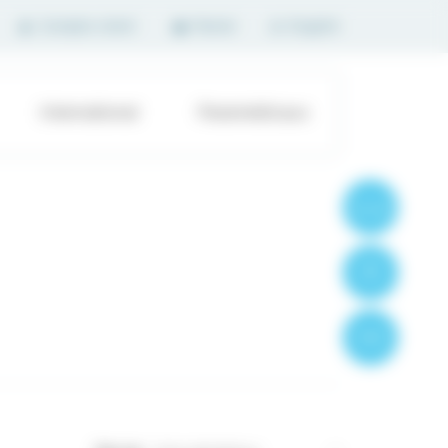
Compte client
Panier
English
International
Paramédicaux
Formations
Produits
Contact