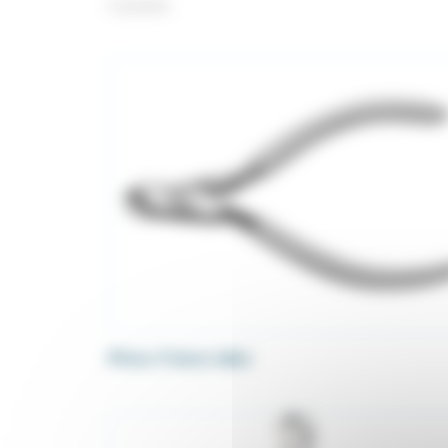
9 produits
Pince 3 becs labo