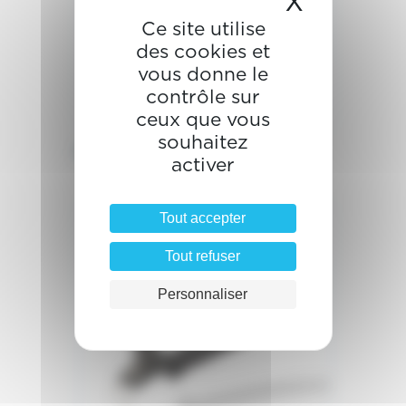
X
Masquer 
Ce site utilise
des cookies et
vous donne le
contrôle sur
ceux que vous
souhaitez
POLYBOX édition 2
activer
Tout accepter
Tout refuser
Personnaliser