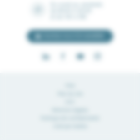
Du lundi au vendredi,
de 8h30 à 12h30
et de 14h à 18h
Inscrivez-vous à la newsletter
FAQ
Plan du site
CGV
Mentions légales
Politique de confidentialité
Créé par Kalélia