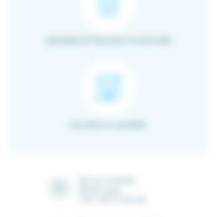
Spécialiste de l’Education Fonctionnelle
Innovation au quotidien
28 rue Ampère
91430 Igny
+33 1 69 41 90 28