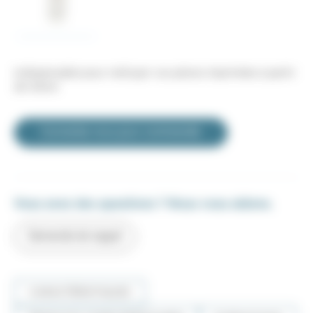
Indispensable pour nettoyer vos pièces imprimées à partir
de résine
Connectez-vous pour commander
Vous avez des questions ? Nous vous aidons.
Demande de rappel
CARACTÉRISTIQUES