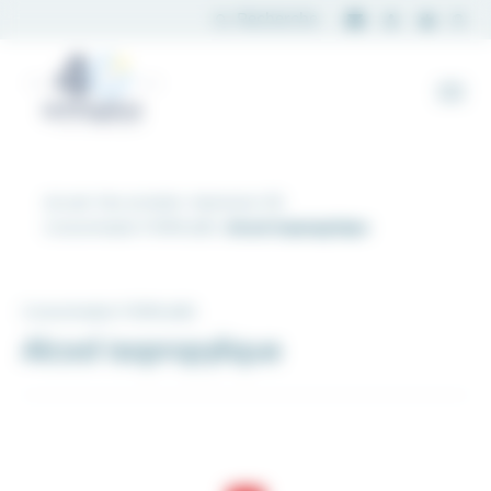
Panneau de gestion des cookies
Accueil
Nos produits
Impression 3D
Consommable FORMLABS
Alcool isopropylique
Consommable FORMLABS
Alcool isopropylique