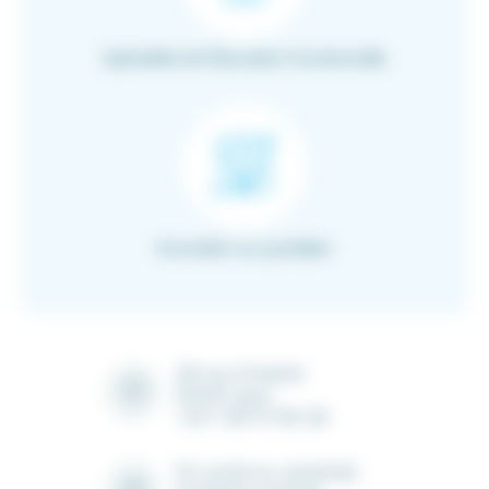
Spécialiste de l’Education Fonctionnelle
Innovation au quotidien
28 rue Ampère
91430 Igny
+33 1 69 41 90 28
Du lundi au vendredi,