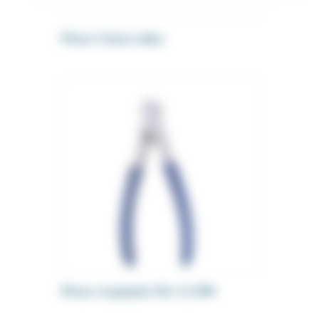
Pince 3 becs labo
Pince coupante fils 1.2 MM