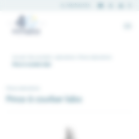
Panneau de gestion des cookies
Accueil
Nos produits
Laboratoire
Pinces laboratoire
Pince à courber labo
Pinces laboratoire
Pince à courber labo