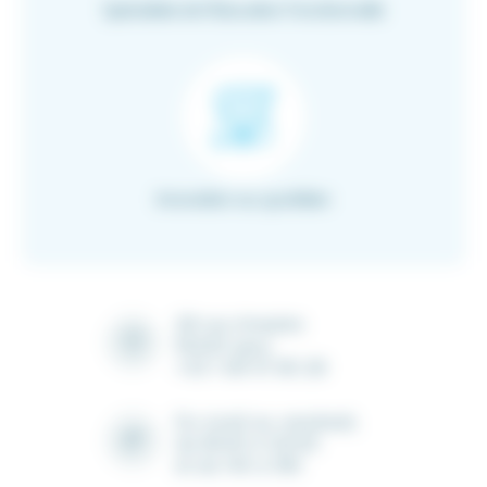
Spécialiste de l’Education Fonctionnelle
Innovation au quotidien
28 rue Ampère
91430 Igny
+33 1 69 41 90 28
Du lundi au vendredi,
de 8h30 à 12h30
et de 14h à 18h