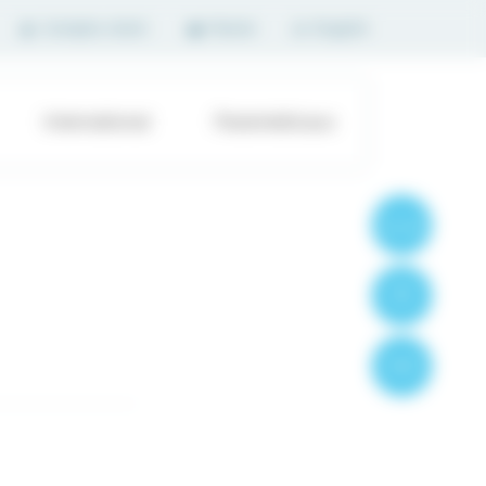
Compte client
Panier
English
International
Paramédicaux
Formations
Produits
Contact