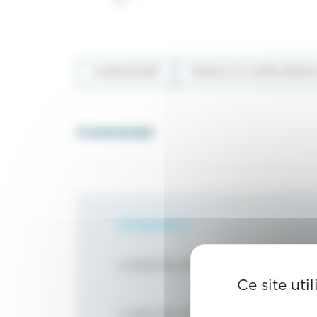
COMMANDER
PRODUITS COMPLÉMENT
Commander
Désignation
5 ARCS PALATINS STD 34MM
Ce site uti
5 ARCS PALATINS STD 37MM