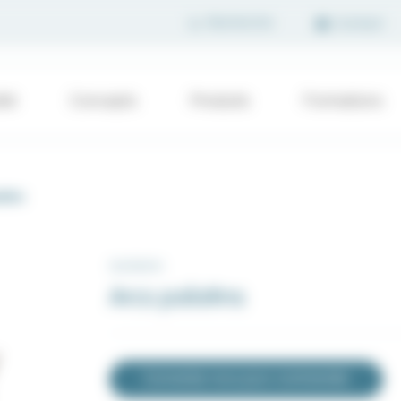
Contact
été
Concepts
Produits
Formations
atins
Auxiliaires
Arcs palatins
Connectez-vous pour commander