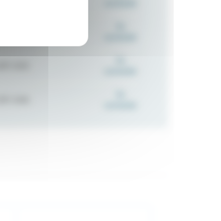
connecter
Se
DIFI 004
connecter
Se
DIFI 005
connecter
Se
DIFI 006
connecter