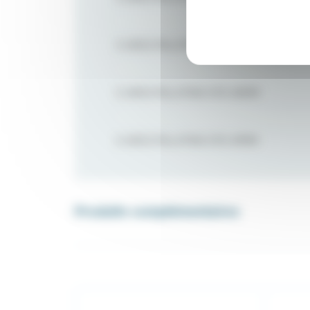
5 ARCS PALATINS STD 41MM
5 ARCS PALATINS STD 45MM
5 ARCS PALATINS STD 47MM
Produits complémentaires