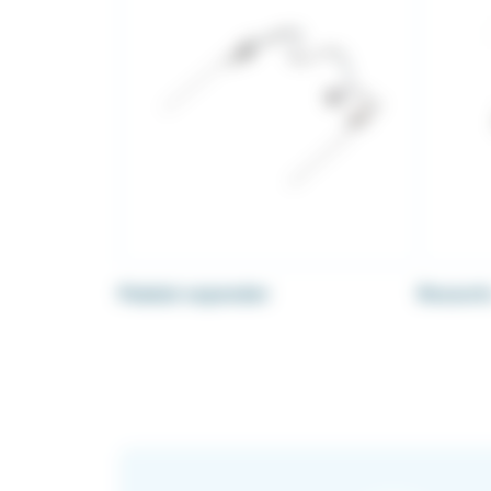
Palatal expender
Ressort