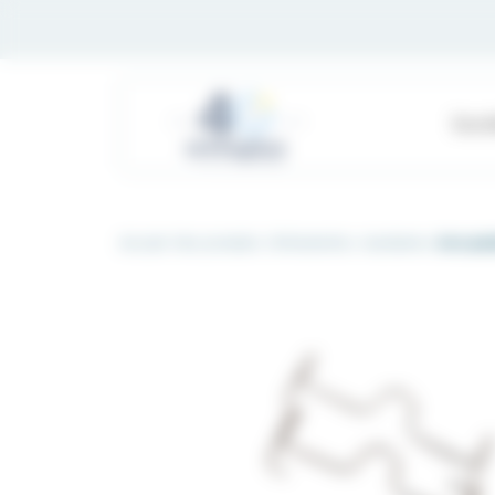
Panneau de gestion des cookies
Soci
Accueil
Nos produits
Orthodontics
Auxiliaires
Arcs pal