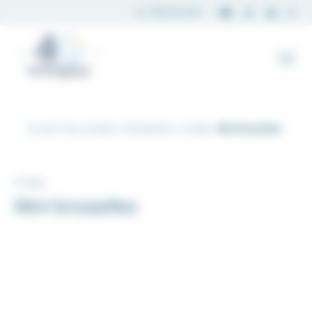
Panneau de gestion des cookies
Accueil
Nos produits
Orthodontics
Collage
Mini brossettes
Collage
Mini brossettes