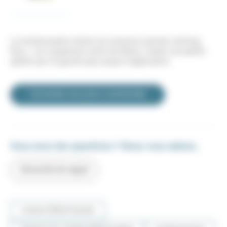
La minibrossette retient les solutions (primer, etching,
fluor…) en suspension entre les fibres, créant une petite
sphère qui ne goutte pas jusqu’à l’application
Connectez-vous pour commander
Vous avez des questions ? Nous vous aidons.
Demande de rappel
CARACTÉRISTIQUES