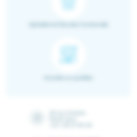
Spécialiste de l’Education Fonctionnelle
Innovation au quotidien
28 rue Ampère
91430 Igny
+33 1 69 41 90 28