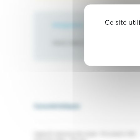
Ce site uti
Désignation
PINCE 3 BECS ANGULEE GAUCHE
Caractéristiques
Capacité maximum de coupe : Fils jusqu’à .036