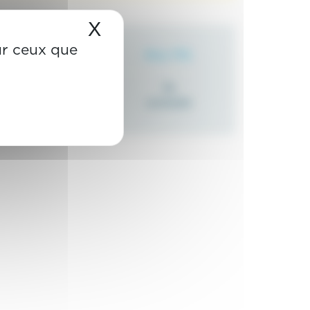
X
Masquer le bandeau de
sur ceux que
Référence
Prix TTC
Se
PT60 201L
connecter