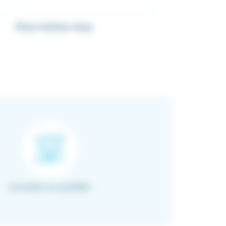
Pince hollow chop
Innovation au quotidien