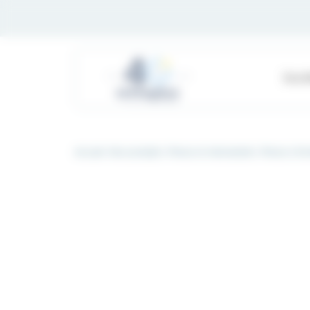
Panneau de gestion des cookies
Soci
Accueil
Nos produits
Pinces et instruments
Pinces à fo