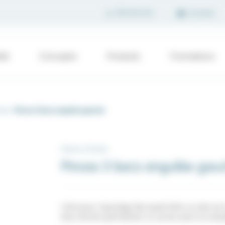
Contact
été
Concepts
Produits
Formations
rmer
Pinces 3 becs angulée gauche
Pinces à former
Pinces 3 becs angulée gau
Utile pour l’ajustage des quad-hélix ou des arc
becs étroits permettent un accès aisé à la man