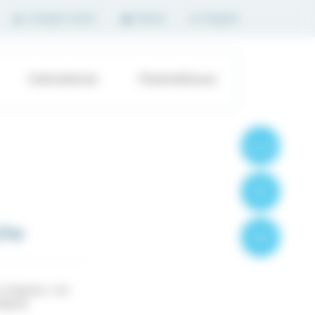
Compte client
Panier
English
International
Paramédicaux
Formations
Produits
che
Contact
s linguaux. Les
dibule