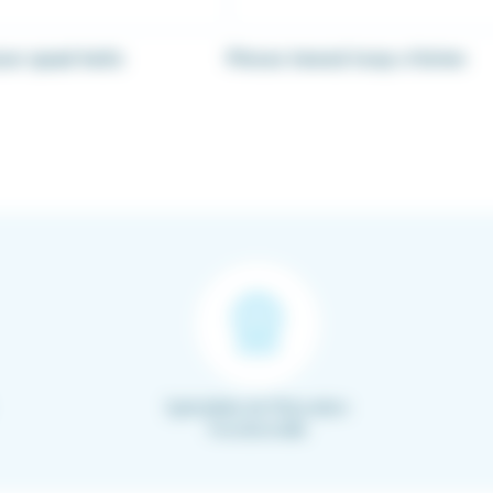
our quad helix
Pinces tweed loop o'brien
Spécialiste de l’Education
Fonctionnelle