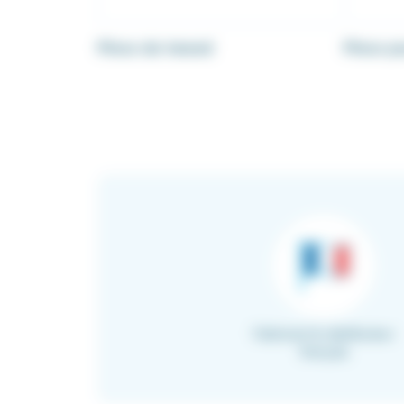
Pince de tweed
Pince p
Fabricant & distributeur
français