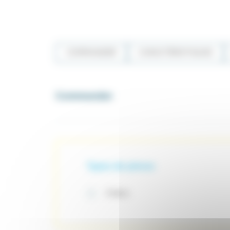
COMMANDER
CARACTÉRISTIQUES
Commander
Types de pinces
3 becs