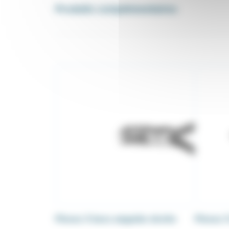
Produits complémentaires
Pinces 3 becs angulée droite
Pinces 