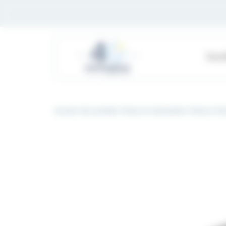
Panneau de gestion des cookies
Soci
Accueil
Nos produits
Pinces et instruments
Pinces à fo