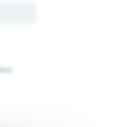
idons.