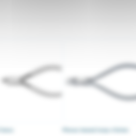
3 becs
Pinces tweed loop o'brien