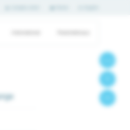
Compte client
Panier
English
International
Paramédicaux
Formations
Produits
orge
Contact