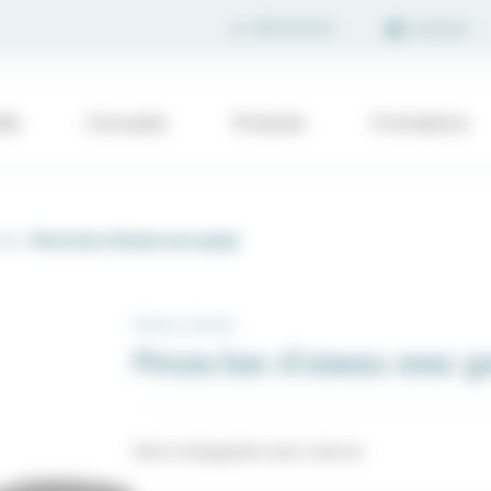
Contact
été
Concepts
Produits
Formations
rmer
Pinces bec d'oiseau avec gorge
Pinces à former
Pinces bec d'oiseau avec g
Mors triangulaire avec rainure