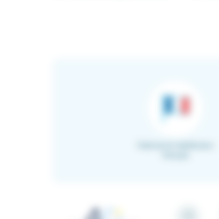
Fabricant & distributeur
français