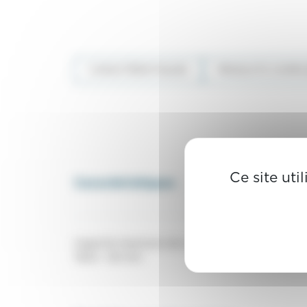
CARACTÉRISTIQUES
PRODUITS COMPL
Ce site uti
Caractéristiques
Capacité maximum de coupe : Fils jusqu’à .018
Taille : 124 mm