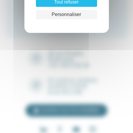
Tout refuser
Personnaliser
Innovation au quotidien
28 rue Ampère
91430 Igny
+33 1 69 41 90 28
Du lundi au vendredi,
de 8h30 à 12h30
et de 14h à 18h
Inscrivez-vous à la newsletter