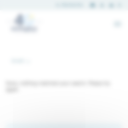
Panneau de gestion des cookies
Accueil
...
Sorry, nothing matched your search. Please try
again.