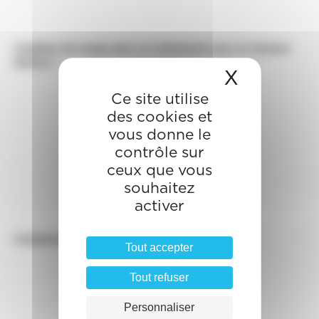
Combien de temps dure un traitement avec le Carriere
Motion ?
X
Masquer 
Ce site utilise
des cookies et
vous donne le
contrôle sur
ceux que vous
souhaitez
activer
Comment fonctionne le Carriere Motion ?
Tout accepter
Tout refuser
Personnaliser