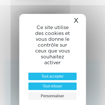
D'AUTRES QUESTIONS ?
X
Masquer 
Ce site utilise
des cookies et
vous donne le
contrôle sur
ceux que vous
souhaitez
activer
Tout accepter
Tout refuser
Personnaliser
Fabricant & distributeur français