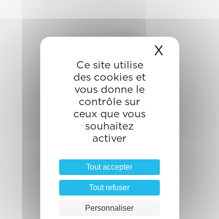
X
Masquer 
Ce site utilise
des cookies et
vous donne le
contrôle sur
ceux que vous
souhaitez
activer
Pince à oter convertibles
Tout accepter
Tout refuser
Personnaliser